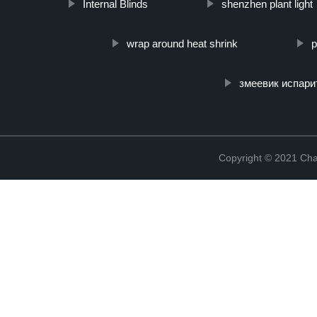
Internal Blinds
shenzhen plant light
wrap around heat shrink
p
змеевик испари
Copyright © 2021 Cha