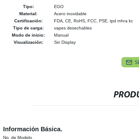
Tipo:
EGO
Material:
Acero inoxidable
Certificación:
FDA, CE, RoHS, FCC, PSE, tpd mhra kc
Tipo de carga:
vapes desechables
Modo de inicio:
Manual
Visualización:
Sin Display
S
PRODU
Información Básica.
No. de Modelo.