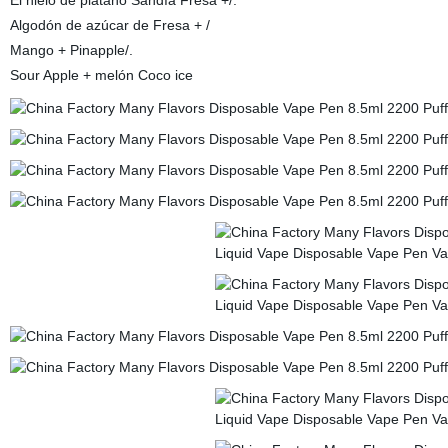
El hielo de plátano Sandía Fresa +/.
Algodón de azúcar de Fresa + /
Mango + Pinapple/.
Sour Apple + melón Coco ice