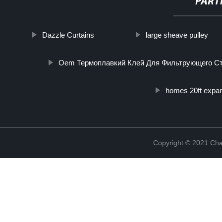
PART
Dazzle Curtains
large sheave pulley
Oem Термоплавкий Клей Для Фильтрующего С
homes 20ft expan
Copyright © 2021 Cha