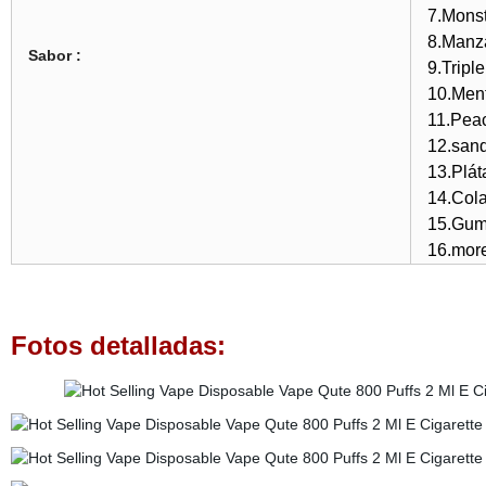
7.Mons
8.Manz
Sabor :
9.Tripl
10.Ment
11.Peac
12.sand
13.Plát
14.Cola
15.Gum
16.more
Fotos detalladas: