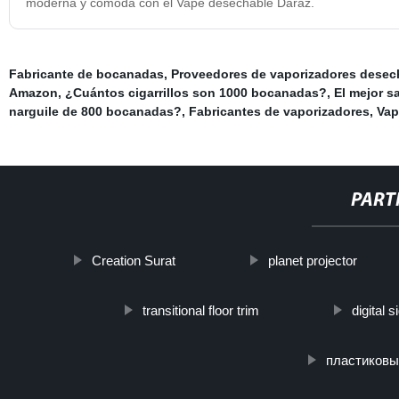
moderna y cómoda con el Vape desechable Daraz.
Fabricante de bocanadas
,
Proveedores de vaporizadores desec
Amazon
,
¿Cuántos cigarrillos son 1000 bocanadas?
,
El mejor s
narguile de 800 bocanadas?
,
Fabricantes de vaporizadores
,
Vap
PART
Creation Surat
planet projector
transitional floor trim
digital 
пластиковы