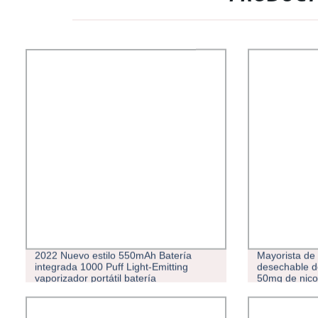
2022 Nuevo estilo 550mAh Batería
Mayorista de 
integrada 1000 Puff Light-Emitting
desechable d
vaporizador portátil batería
50mg de nicot
vaporizador 
800/1500/20
Puff