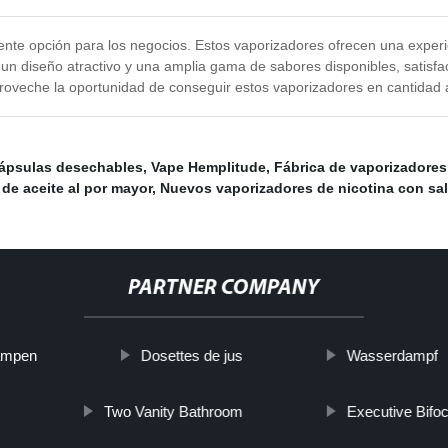
ente opción para los negocios. Estos vaporizadores ofrecen una experi
 un diseño atractivo y una amplia gama de sabores disponibles, satisfa
Aproveche la oportunidad de conseguir estos vaporizadores en cantidad
cápsulas desechables
,
Vape Hemplitude
,
Fábrica de vaporizadore
de aceite al por mayor
,
Nuevos vaporizadores de nicotina con sal
PARTNER COMPANY
ampen
Dosettes de jus
Wasserdampf
Two Vanity Bathroom
Executive Bifo