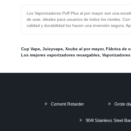
Los Vaporizadores Puff Plus al por mayor son una excel
de usar, ideales para usuarios de todos los niveles. Con
calidad y durabilidad los hacen una inversión segura. 
Cup Vape
,
Juicyvape
,
Xcube al por mayor
,
Fábrica de 
Los mejores vaporizadores recargables
,
Vaporizadores 
Cement Retarder
Grote d
904l Stainless Steel Bar