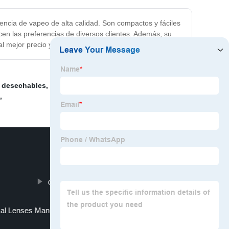
encia de vapeo de alta calidad. Son compactos y fáciles
cen las preferencias de diversos clientes. Además, su
 al mejor precio y aumente sus ganancias.
s desechables
,
Vaporizadores Puff Plus al por mayor
,
,
drone camera for beginners
cal Lenses Manufacturer