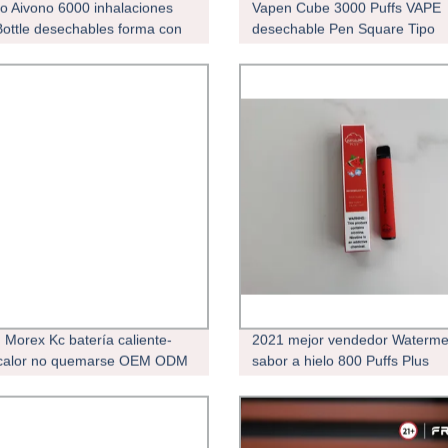
vo Aivono 6000 inhalaciones
Vapen Cube 3000 Puffs VAPE
ottle desechables forma con
desechable Pen Square Tipo
liquids precargada coque
Mayoreo
esechables Vaping 6000 Pod
g Morex Kc batería caliente-
2021 mejor vendedor Waterme
 calor no quemarse OEM ODM
sabor a hielo 800 Puffs Plus
principal de Corea
desechable VAPE Pen E Cigare