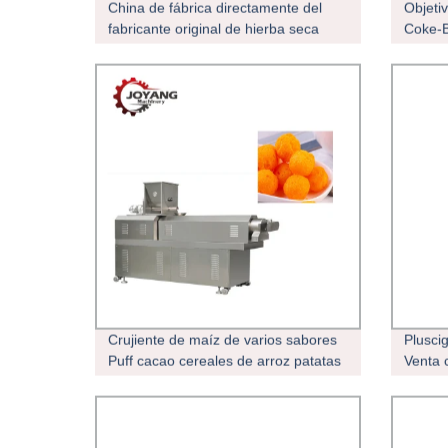
China de fábrica directamente del
Objeti
fabricante original de hierba seca
Coke-B
tubo vaporizador Vape Vporizer Pen
15ml E
Vape d
Crujiente de maíz de varios sabores
Plusci
Puff cacao cereales de arroz patatas
Venta
fritas aperitivos de la máquina
Marca 
extrusora de alimentos Maker