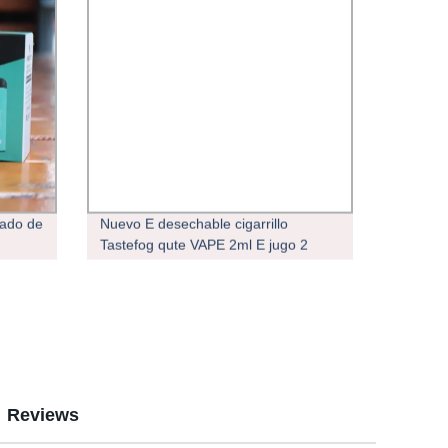
ado de
Nuevo E desechable cigarrillo
Tastefog qute VAPE 2ml E jugo 2
ODM
mAh batería 550% Nicotina Salar
vaporizador Caja
Reviews