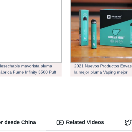
esechable mayorista pluma
2021 Nuevos Productos Envas
fábrica Fume Infinity 3500 Puff
la mejor pluma Vaping mejor
pes Pod E Cigarette nicotina
vaporizador fabricante OEM/
tte electrónico Vaporizer
hable
or desde China
Related Videos