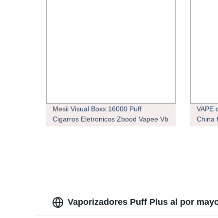
Mesii Visual Boxx 16000 Puff
VAPE d
Cigarros Eletronicos Zbood Vapee Vb
China 
Cube Dtl Banana Vape Factory E
Bar Va
Cigarette Vape
Cigare
desec
Vaporizadores Puff Plus al por may