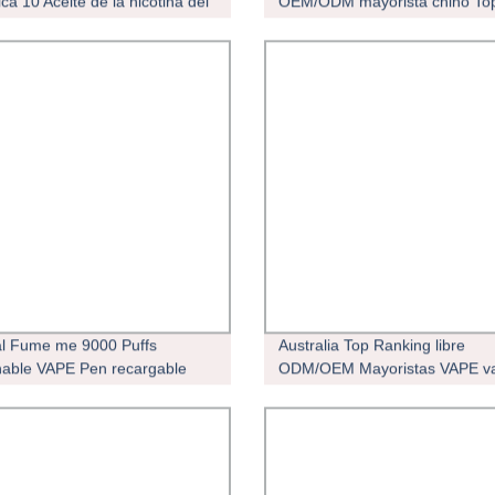
ca 10 Aceite de la nicotina del
OEM/ODM mayorista chino To
llo eléctrico No Evod
Fabricante de plumas vaporiz
ables de metanfetamina Vape
alternativa más saludable
uff de hierba seca la cera tubo
zador Crack Shop
al Fume me 9000 Puffs
Australia Top Ranking libre
able VAPE Pen recargable
ODM/OEM Mayoristas VAPE v
l Legend PRO Max 4000
desechable Pen Cartucho Vapo
a de venta al por mayor E
electrónico Vaporizer de hierb
tte
secas fábrica de China