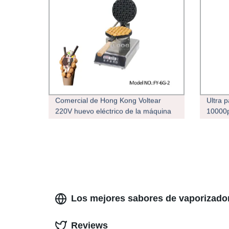
Comercial de Hong Kong Voltear
Ultra 
220V huevo eléctrico de la máquina
10000p
de gofres Puff Maker Proveedor (FY-
desec
6G-2)
Los mejores sabores de vaporizado
Reviews