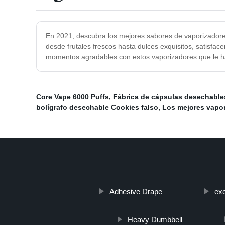
En 2021, descubra los mejores sabores de vaporizadores
desde frutales frescos hasta dulces exquisitos, satisfa
momentos agradables con estos vaporizadores que le ha
Core Vape 6000 Puffs
,
Fábrica de cápsulas desechable
bolígrafo desechable Cookies falso
,
Los mejores vapor
Adhesive Drape
ex
Heavy Dumbbell