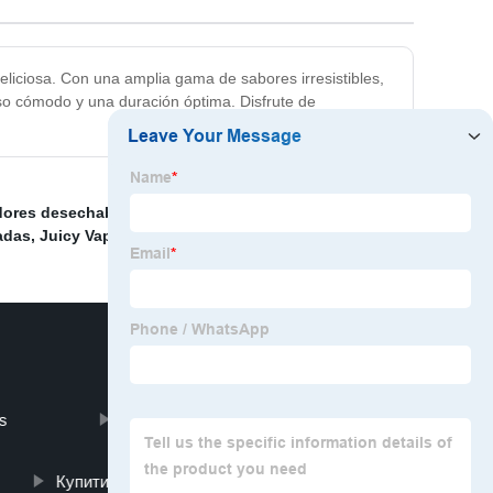
liciosa. Con una amplia gama de sabores irresistibles,
uso cómodo y una duración óptima. Disfrute de
dores desechables
,
Vaporizador al por mayor
,
Vape tipo
adas
,
Juicy Vape Company
,
Vape desechable Daraz
,
rs
flickering led lights
Купити Трактор Кейс