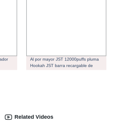
zador
Al por mayor JST 12000puffs pluma
Hookah JST barra recargable de
malla bobina Más de 14 sabores
VAPE original desechable de fábrica
20 ml E CIGS Precio más bajo
Related Videos