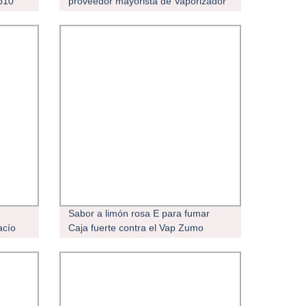
p10
proveedor mayorista de Vaporizador
ador
pluma desechable 5000 inhalaciones
Bar 600mAh E cigarrillo desechable
Vapes vaporizador
Sabor a limón rosa E para fumar
acío
Caja fuerte contra el Vap Zumo
rizer
líquido desechable
as