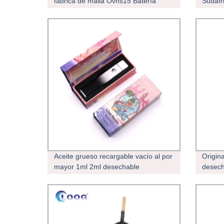
fábrica de malla Ovns15 Batería
Sudáfri
recargable de 6000 inhalaciones
cigarri
vaporizador
desech
7000 P
vapori
Aceite grueso recargable vacío al por
Origin
mayor 1ml 2ml desechable
desech
electrónico personalizado Kit de inicio
Crista
vaporizador VAPE Ceramic Pen
fábric
Precio Marca OEM
Cigare